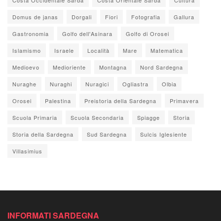
Domus de janas
Dorgali
Fiori
Fotografia
Gallura
Gastronomia
Golfo dell'Asinara
Golfo di Orosei
Islamismo
Israele
Località
Mare
Matematica
Medioevo
Medioriente
Montagna
Nord Sardegna
Nuraghe
Nuraghi
Nuragici
Ogliastra
Olbia
Orosei
Palestina
Preistoria della Sardegna
Primavera
Scuola Primaria
Scuola Secondaria
Spiagge
Storia
Storia della Sardegna
Sud Sardegna
Sulcis Iglesiente
Villasimius
INFORMATI SARDEGNA