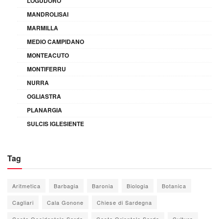
LOGUDORO
MANDROLISAI
MARMILLA
MEDIO CAMPIDANO
MONTEACUTO
MONTIFERRU
NURRA
OGLIASTRA
PLANARGIA
SULCIS IGLESIENTE
Tag
Aritmetica
Barbagia
Baronia
Biologia
Botanica
Cagliari
Cala Gonone
Chiese di Sardegna
Costa Occidentale Sarda
Costa Orientale Sarda
Cultura