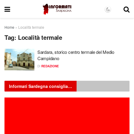
Home
»
Località termale
Tag:
Località termale
Sardara, storico centro termale del Medio
Campidano
DI
REDAZIONE
Informati Sardegna consiglia…