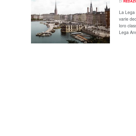
DI
REDAZ
La Lega 
varie dec
loro clas
Lega Ans