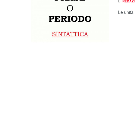
DI
REDAZ
Le unità 