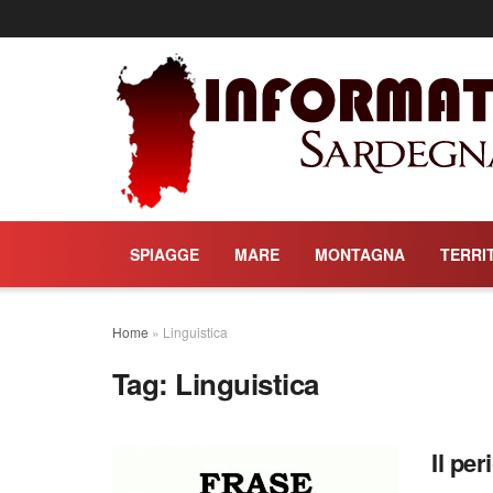
SPIAGGE
MARE
MONTAGNA
TERRI
Home
»
Linguistica
Tag:
Linguistica
Il per