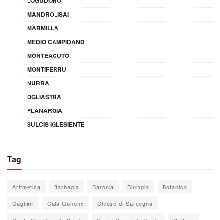
LOGUDORO
MANDROLISAI
MARMILLA
MEDIO CAMPIDANO
MONTEACUTO
MONTIFERRU
NURRA
OGLIASTRA
PLANARGIA
SULCIS IGLESIENTE
Tag
Aritmetica
Barbagia
Baronia
Biologia
Botanica
Cagliari
Cala Gonone
Chiese di Sardegna
Costa Occidentale Sarda
Costa Orientale Sarda
Cultura