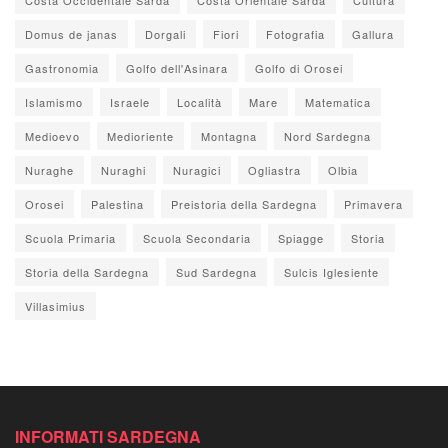
Domus de janas
Dorgali
Fiori
Fotografia
Gallura
Gastronomia
Golfo dell'Asinara
Golfo di Orosei
Islamismo
Israele
Località
Mare
Matematica
Medioevo
Medioriente
Montagna
Nord Sardegna
Nuraghe
Nuraghi
Nuragici
Ogliastra
Olbia
Orosei
Palestina
Preistoria della Sardegna
Primavera
Scuola Primaria
Scuola Secondaria
Spiagge
Storia
Storia della Sardegna
Sud Sardegna
Sulcis Iglesiente
Villasimius
INFORMATI SARDEGNA