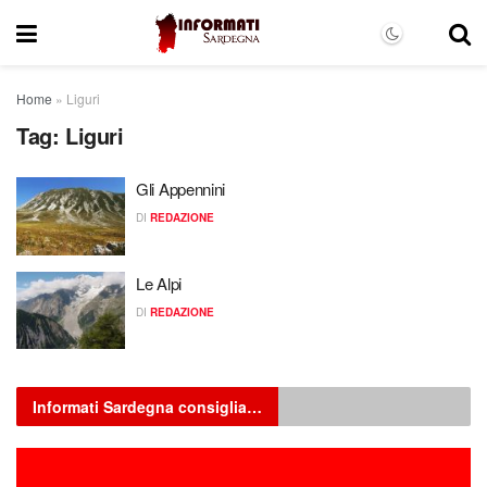
Home
»
Liguri
Tag:
Liguri
Gli Appennini
DI
REDAZIONE
Le Alpi
DI
REDAZIONE
Informati Sardegna consiglia…