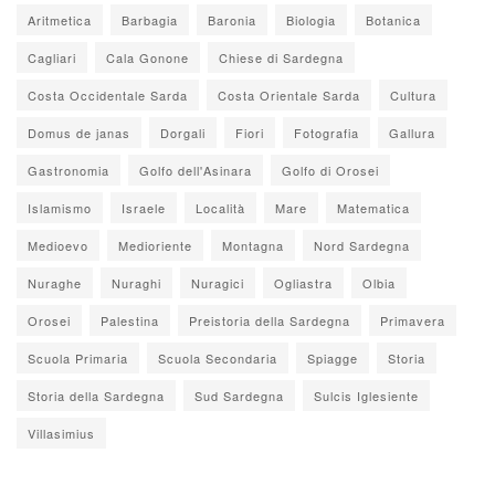
Aritmetica
Barbagia
Baronia
Biologia
Botanica
Cagliari
Cala Gonone
Chiese di Sardegna
Costa Occidentale Sarda
Costa Orientale Sarda
Cultura
Domus de janas
Dorgali
Fiori
Fotografia
Gallura
Gastronomia
Golfo dell'Asinara
Golfo di Orosei
Islamismo
Israele
Località
Mare
Matematica
Medioevo
Medioriente
Montagna
Nord Sardegna
Nuraghe
Nuraghi
Nuragici
Ogliastra
Olbia
Orosei
Palestina
Preistoria della Sardegna
Primavera
Scuola Primaria
Scuola Secondaria
Spiagge
Storia
Storia della Sardegna
Sud Sardegna
Sulcis Iglesiente
Villasimius