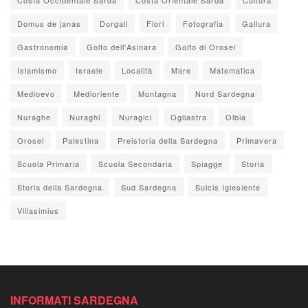
Domus de janas
Dorgali
Fiori
Fotografia
Gallura
Gastronomia
Golfo dell'Asinara
Golfo di Orosei
Islamismo
Israele
Località
Mare
Matematica
Medioevo
Medioriente
Montagna
Nord Sardegna
Nuraghe
Nuraghi
Nuragici
Ogliastra
Olbia
Orosei
Palestina
Preistoria della Sardegna
Primavera
Scuola Primaria
Scuola Secondaria
Spiagge
Storia
Storia della Sardegna
Sud Sardegna
Sulcis Iglesiente
Villasimius
INFORMATI SARDEGNA