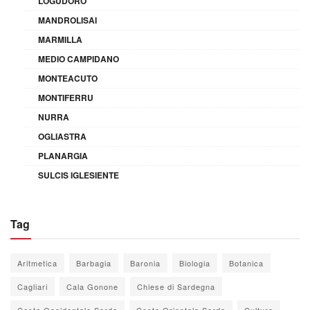
LOGUDORO
MANDROLISAI
MARMILLA
MEDIO CAMPIDANO
MONTEACUTO
MONTIFERRU
NURRA
OGLIASTRA
PLANARGIA
SULCIS IGLESIENTE
Tag
Aritmetica
Barbagia
Baronia
Biologia
Botanica
Cagliari
Cala Gonone
Chiese di Sardegna
Costa Occidentale Sarda
Costa Orientale Sarda
Cultura