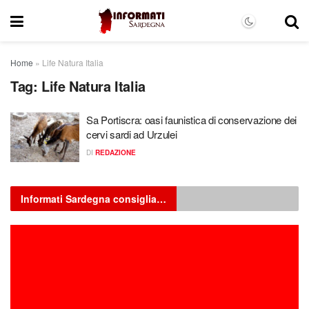
Home
»
Life Natura Italia
Tag:
Life Natura Italia
Sa Portiscra: oasi faunistica di conservazione dei
cervi sardi ad Urzulei
DI
REDAZIONE
Informati Sardegna consiglia…