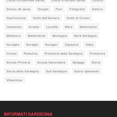
Domus de janas
Dorgali
Fiori
Fotografia
Gallura
Gastronomia
Golfo dell'Asinara
Golfo di Orosei
Islamismo
Israele
Località
Mare
Matematica
Medioevo
Medioriente
Montagna
Nord Sardegna
Nuraghe
Nuraghi
Nuragici
Ogliastra
Olbia
Orosei
Palestina
Preistoria della Sardegna
Primavera
Scuola Primaria
Scuola Secondaria
Spiagge
Storia
Storia della Sardegna
Sud Sardegna
Sulcis Iglesiente
Villasimius
INFORMATI SARDEGNA