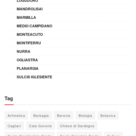
LOGUDORO
MANDROLISAI
MARMILLA
MEDIO CAMPIDANO
MONTEACUTO
MONTIFERRU
NURRA
OGLIASTRA
PLANARGIA
SULCIS IGLESIENTE
Tag
Aritmetica
Barbagia
Baronia
Biologia
Botanica
Cagliari
Cala Gonone
Chiese di Sardegna
Costa Occidentale Sarda
Costa Orientale Sarda
Cultura