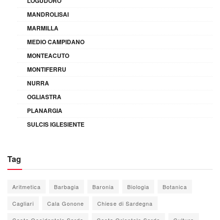
LOGUDORO
MANDROLISAI
MARMILLA
MEDIO CAMPIDANO
MONTEACUTO
MONTIFERRU
NURRA
OGLIASTRA
PLANARGIA
SULCIS IGLESIENTE
Tag
Aritmetica
Barbagia
Baronia
Biologia
Botanica
Cagliari
Cala Gonone
Chiese di Sardegna
Costa Occidentale Sarda
Costa Orientale Sarda
Cultura