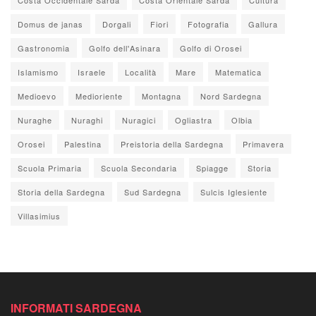
Domus de janas
Dorgali
Fiori
Fotografia
Gallura
Gastronomia
Golfo dell'Asinara
Golfo di Orosei
Islamismo
Israele
Località
Mare
Matematica
Medioevo
Medioriente
Montagna
Nord Sardegna
Nuraghe
Nuraghi
Nuragici
Ogliastra
Olbia
Orosei
Palestina
Preistoria della Sardegna
Primavera
Scuola Primaria
Scuola Secondaria
Spiagge
Storia
Storia della Sardegna
Sud Sardegna
Sulcis Iglesiente
Villasimius
INFORMATI SARDEGNA