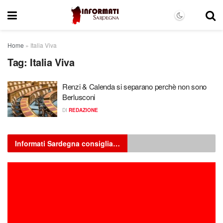
Home
»
Italia Viva
Tag:
Italia Viva
Renzi & Calenda si separano perchè non sono
Berlusconi
DI
REDAZIONE
Informati Sardegna consiglia…