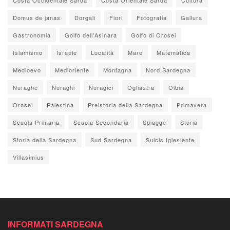
Domus de janas
Dorgali
Fiori
Fotografia
Gallura
Gastronomia
Golfo dell'Asinara
Golfo di Orosei
Islamismo
Israele
Località
Mare
Matematica
Medioevo
Medioriente
Montagna
Nord Sardegna
Nuraghe
Nuraghi
Nuragici
Ogliastra
Olbia
Orosei
Palestina
Preistoria della Sardegna
Primavera
Scuola Primaria
Scuola Secondaria
Spiagge
Storia
Storia della Sardegna
Sud Sardegna
Sulcis Iglesiente
Villasimius
INFORMATI SARDEGNA