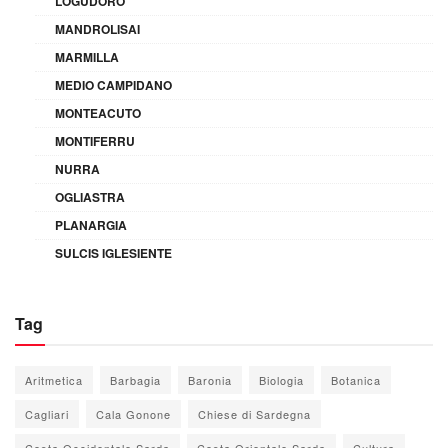
LOGUDORO
MANDROLISAI
MARMILLA
MEDIO CAMPIDANO
MONTEACUTO
MONTIFERRU
NURRA
OGLIASTRA
PLANARGIA
SULCIS IGLESIENTE
Tag
Aritmetica
Barbagia
Baronia
Biologia
Botanica
Cagliari
Cala Gonone
Chiese di Sardegna
Costa Occidentale Sarda
Costa Orientale Sarda
Cultura