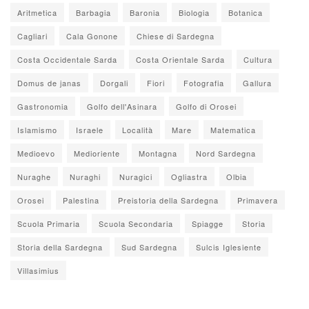
Aritmetica
Barbagia
Baronia
Biologia
Botanica
Cagliari
Cala Gonone
Chiese di Sardegna
Costa Occidentale Sarda
Costa Orientale Sarda
Cultura
Domus de janas
Dorgali
Fiori
Fotografia
Gallura
Gastronomia
Golfo dell'Asinara
Golfo di Orosei
Islamismo
Israele
Località
Mare
Matematica
Medioevo
Medioriente
Montagna
Nord Sardegna
Nuraghe
Nuraghi
Nuragici
Ogliastra
Olbia
Orosei
Palestina
Preistoria della Sardegna
Primavera
Scuola Primaria
Scuola Secondaria
Spiagge
Storia
Storia della Sardegna
Sud Sardegna
Sulcis Iglesiente
Villasimius