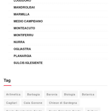
LOGUDORO
MANDROLISAI
MARMILLA
MEDIO CAMPIDANO
MONTEACUTO
MONTIFERRU
NURRA
OGLIASTRA
PLANARGIA
SULCIS IGLESIENTE
Tag
Aritmetica
Barbagia
Baronia
Biologia
Botanica
Cagliari
Cala Gonone
Chiese di Sardegna
Costa Occidentale Sarda
Costa Orientale Sarda
Cultura