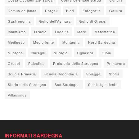
Domus de janas
Dorgali
Fiori
Fotografia
Gallura
Gastronomia
Golfo dell'Asinara
Golfo di Orosei
Islamismo
Israele
Località
Mare
Matematica
Medioevo
Medioriente
Montagna
Nord Sardegna
Nuraghe
Nuraghi
Nuragici
Ogliastra
Olbia
Orosei
Palestina
Preistoria della Sardegna
Primavera
Scuola Primaria
Scuola Secondaria
Spiagge
Storia
Storia della Sardegna
Sud Sardegna
Sulcis Iglesiente
Villasimius
INFORMATI SARDEGNA