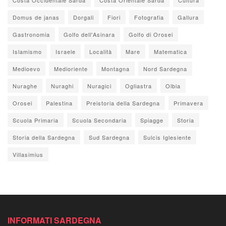
Domus de janas
Dorgali
Fiori
Fotografia
Gallura
Gastronomia
Golfo dell'Asinara
Golfo di Orosei
Islamismo
Israele
Località
Mare
Matematica
Medioevo
Medioriente
Montagna
Nord Sardegna
Nuraghe
Nuraghi
Nuragici
Ogliastra
Olbia
Orosei
Palestina
Preistoria della Sardegna
Primavera
Scuola Primaria
Scuola Secondaria
Spiagge
Storia
Storia della Sardegna
Sud Sardegna
Sulcis Iglesiente
Villasimius
INFORMATI SARDEGNA