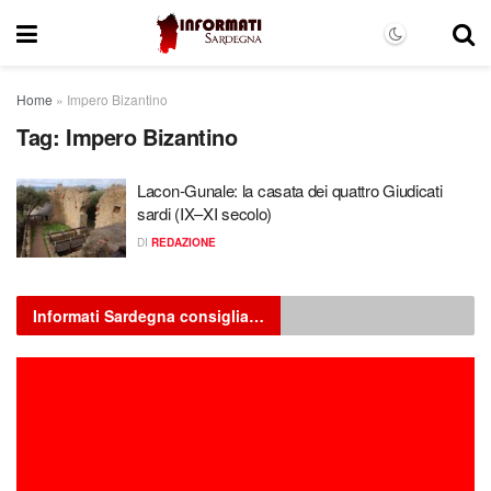
Home
»
Impero Bizantino
Tag:
Impero Bizantino
Lacon‑Gunale: la casata dei quattro Giudicati
sardi (IX–XI secolo)
DI
REDAZIONE
Informati Sardegna consiglia…