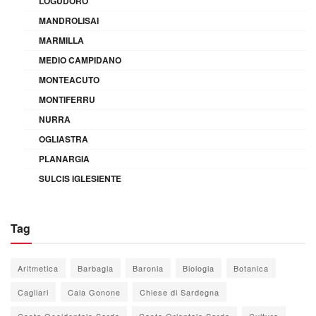
LOGUDORO
MANDROLISAI
MARMILLA
MEDIO CAMPIDANO
MONTEACUTO
MONTIFERRU
NURRA
OGLIASTRA
PLANARGIA
SULCIS IGLESIENTE
Tag
Aritmetica
Barbagia
Baronia
Biologia
Botanica
Cagliari
Cala Gonone
Chiese di Sardegna
Costa Occidentale Sarda
Costa Orientale Sarda
Cultura