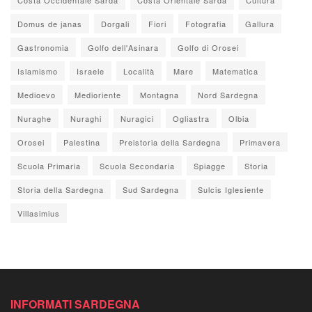
Domus de janas
Dorgali
Fiori
Fotografia
Gallura
Gastronomia
Golfo dell'Asinara
Golfo di Orosei
Islamismo
Israele
Località
Mare
Matematica
Medioevo
Medioriente
Montagna
Nord Sardegna
Nuraghe
Nuraghi
Nuragici
Ogliastra
Olbia
Orosei
Palestina
Preistoria della Sardegna
Primavera
Scuola Primaria
Scuola Secondaria
Spiagge
Storia
Storia della Sardegna
Sud Sardegna
Sulcis Iglesiente
Villasimius
INFORMATI SARDEGNA