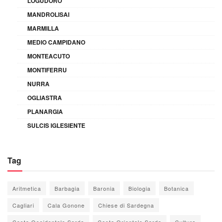
LOGUDORO
MANDROLISAI
MARMILLA
MEDIO CAMPIDANO
MONTEACUTO
MONTIFERRU
NURRA
OGLIASTRA
PLANARGIA
SULCIS IGLESIENTE
Tag
Aritmetica
Barbagia
Baronia
Biologia
Botanica
Cagliari
Cala Gonone
Chiese di Sardegna
Costa Occidentale Sarda
Costa Orientale Sarda
Cultura