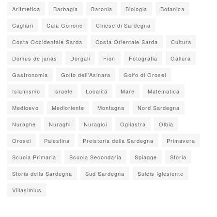
Aritmetica
Barbagia
Baronia
Biologia
Botanica
Cagliari
Cala Gonone
Chiese di Sardegna
Costa Occidentale Sarda
Costa Orientale Sarda
Cultura
Domus de janas
Dorgali
Fiori
Fotografia
Gallura
Gastronomia
Golfo dell'Asinara
Golfo di Orosei
Islamismo
Israele
Località
Mare
Matematica
Medioevo
Medioriente
Montagna
Nord Sardegna
Nuraghe
Nuraghi
Nuragici
Ogliastra
Olbia
Orosei
Palestina
Preistoria della Sardegna
Primavera
Scuola Primaria
Scuola Secondaria
Spiagge
Storia
Storia della Sardegna
Sud Sardegna
Sulcis Iglesiente
Villasimius