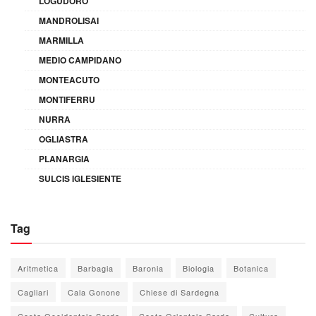
LOGUDORO
MANDROLISAI
MARMILLA
MEDIO CAMPIDANO
MONTEACUTO
MONTIFERRU
NURRA
OGLIASTRA
PLANARGIA
SULCIS IGLESIENTE
Tag
Aritmetica
Barbagia
Baronia
Biologia
Botanica
Cagliari
Cala Gonone
Chiese di Sardegna
Costa Occidentale Sarda
Costa Orientale Sarda
Cultura