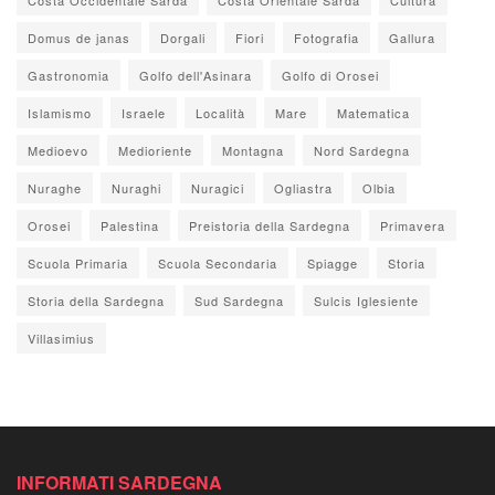
Domus de janas
Dorgali
Fiori
Fotografia
Gallura
Gastronomia
Golfo dell'Asinara
Golfo di Orosei
Islamismo
Israele
Località
Mare
Matematica
Medioevo
Medioriente
Montagna
Nord Sardegna
Nuraghe
Nuraghi
Nuragici
Ogliastra
Olbia
Orosei
Palestina
Preistoria della Sardegna
Primavera
Scuola Primaria
Scuola Secondaria
Spiagge
Storia
Storia della Sardegna
Sud Sardegna
Sulcis Iglesiente
Villasimius
INFORMATI SARDEGNA