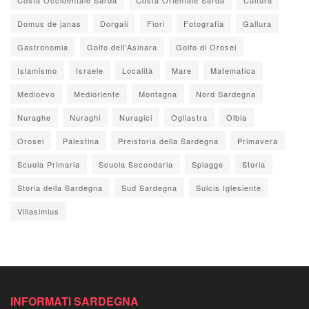
Domus de janas
Dorgali
Fiori
Fotografia
Gallura
Gastronomia
Golfo dell'Asinara
Golfo di Orosei
Islamismo
Israele
Località
Mare
Matematica
Medioevo
Medioriente
Montagna
Nord Sardegna
Nuraghe
Nuraghi
Nuragici
Ogliastra
Olbia
Orosei
Palestina
Preistoria della Sardegna
Primavera
Scuola Primaria
Scuola Secondaria
Spiagge
Storia
Storia della Sardegna
Sud Sardegna
Sulcis Iglesiente
Villasimius
INFORMATI SARDEGNA