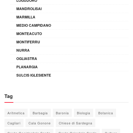
LOGUDORO
MANDROLISAI
MARMILLA
MEDIO CAMPIDANO
MONTEACUTO
MONTIFERRU
NURRA
OGLIASTRA
PLANARGIA
SULCIS IGLESIENTE
Tag
Aritmetica
Barbagia
Baronia
Biologia
Botanica
Cagliari
Cala Gonone
Chiese di Sardegna
Costa Occidentale Sarda
Costa Orientale Sarda
Cultura