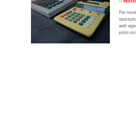
DI
REDAZ
Per rende
operazion
web agenc
primi co