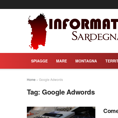
SPIAGGE
MARE
MONTAGNA
TERRI
Home
»
Google Adwords
Tag:
Google Adwords
Come 