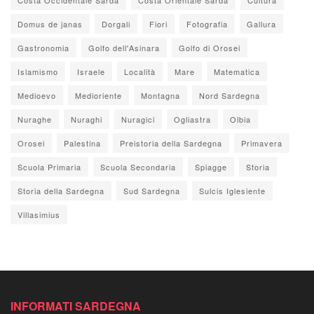
Domus de janas
Dorgali
Fiori
Fotografia
Gallura
Gastronomia
Golfo dell'Asinara
Golfo di Orosei
Islamismo
Israele
Località
Mare
Matematica
Medioevo
Medioriente
Montagna
Nord Sardegna
Nuraghe
Nuraghi
Nuragici
Ogliastra
Olbia
Orosei
Palestina
Preistoria della Sardegna
Primavera
Scuola Primaria
Scuola Secondaria
Spiagge
Storia
Storia della Sardegna
Sud Sardegna
Sulcis Iglesiente
Villasimius
INFORMATI SARDEGNA