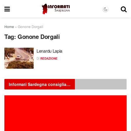
Home
»
Gonone Dorgali
Tag:
Gonone Dorgali
Lenardu Lapia
DI
REDAZIONE
Informati Sardegna consiglia…