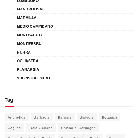
LOGUDORO
MANDROLISAI
MARMILLA
MEDIO CAMPIDANO
MONTEACUTO
MONTIFERRU
NURRA
OGLIASTRA
PLANARGIA
SULCIS IGLESIENTE
Tag
Aritmetica
Barbagia
Baronia
Biologia
Botanica
Cagliari
Cala Gonone
Chiese di Sardegna
Costa Occidentale Sarda
Costa Orientale Sarda
Cultura