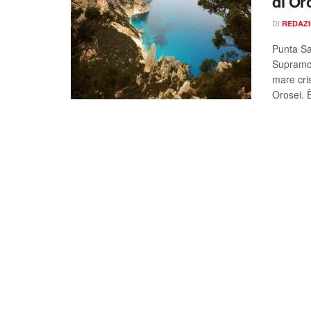
di Or
DI
REDAZ
Punta Sa
Supramont
mare cris
Orosei. 