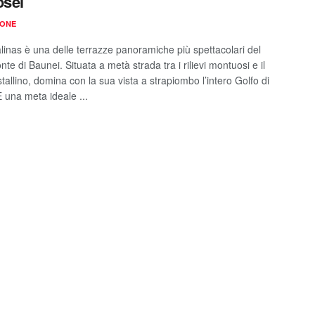
osei
IONE
linas è una delle terrazze panoramiche più spettacolari del
e di Baunei. Situata a metà strada tra i rilievi montuosi e il
tallino, domina con la sua vista a strapiombo l’intero Golfo di
È una meta ideale ...