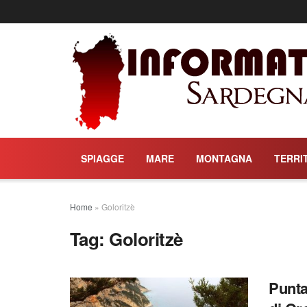
SPIAGGE
MARE
MONTAGNA
TERRI
Home
»
Goloritzè
Tag:
Goloritzè
Punta