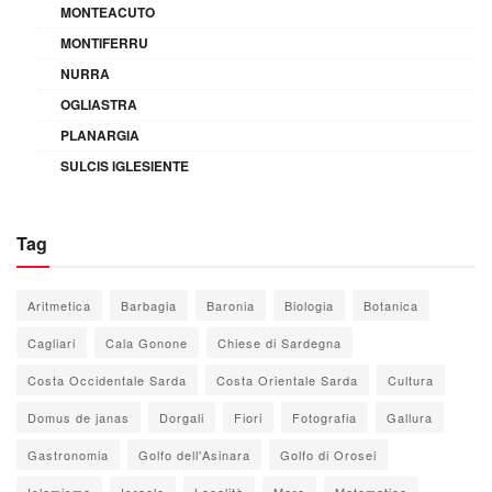
MONTEACUTO
MONTIFERRU
NURRA
OGLIASTRA
PLANARGIA
SULCIS IGLESIENTE
Tag
Aritmetica
Barbagia
Baronia
Biologia
Botanica
Cagliari
Cala Gonone
Chiese di Sardegna
Costa Occidentale Sarda
Costa Orientale Sarda
Cultura
Domus de janas
Dorgali
Fiori
Fotografia
Gallura
Gastronomia
Golfo dell'Asinara
Golfo di Orosei
Islamismo
Israele
Località
Mare
Matematica