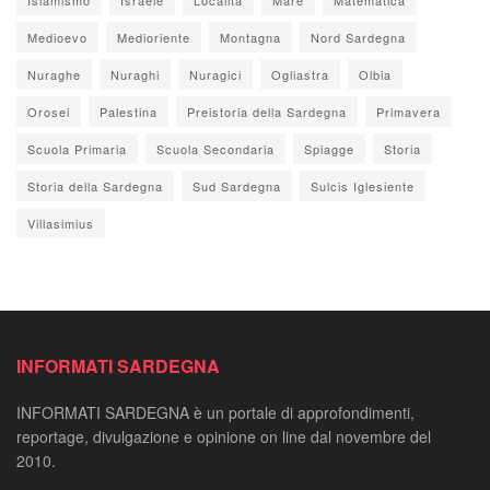
Medioevo
Medioriente
Montagna
Nord Sardegna
Nuraghe
Nuraghi
Nuragici
Ogliastra
Olbia
Orosei
Palestina
Preistoria della Sardegna
Primavera
Scuola Primaria
Scuola Secondaria
Spiagge
Storia
Storia della Sardegna
Sud Sardegna
Sulcis Iglesiente
Villasimius
INFORMATI SARDEGNA
INFORMATI SARDEGNA è un portale di approfondimenti,
reportage, divulgazione e opinione on line dal novembre del
2010.