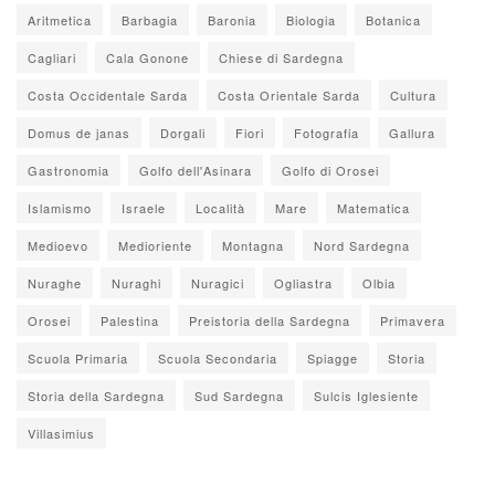
Aritmetica
Barbagia
Baronia
Biologia
Botanica
Cagliari
Cala Gonone
Chiese di Sardegna
Costa Occidentale Sarda
Costa Orientale Sarda
Cultura
Domus de janas
Dorgali
Fiori
Fotografia
Gallura
Gastronomia
Golfo dell'Asinara
Golfo di Orosei
Islamismo
Israele
Località
Mare
Matematica
Medioevo
Medioriente
Montagna
Nord Sardegna
Nuraghe
Nuraghi
Nuragici
Ogliastra
Olbia
Orosei
Palestina
Preistoria della Sardegna
Primavera
Scuola Primaria
Scuola Secondaria
Spiagge
Storia
Storia della Sardegna
Sud Sardegna
Sulcis Iglesiente
Villasimius