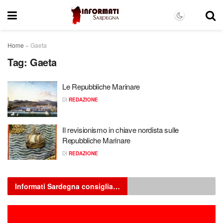
Home
»
Gaeta
Tag:
Gaeta
Le Repubbliche Marinare
DI
REDAZIONE
Il revisionismo in chiave nordista sulle
Repubbliche Marinare
DI
REDAZIONE
Informati Sardegna consiglia…