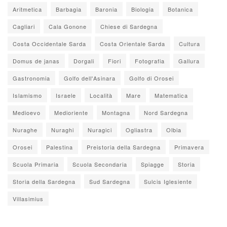
Aritmetica
Barbagia
Baronia
Biologia
Botanica
Cagliari
Cala Gonone
Chiese di Sardegna
Costa Occidentale Sarda
Costa Orientale Sarda
Cultura
Domus de janas
Dorgali
Fiori
Fotografia
Gallura
Gastronomia
Golfo dell'Asinara
Golfo di Orosei
Islamismo
Israele
Località
Mare
Matematica
Medioevo
Medioriente
Montagna
Nord Sardegna
Nuraghe
Nuraghi
Nuragici
Ogliastra
Olbia
Orosei
Palestina
Preistoria della Sardegna
Primavera
Scuola Primaria
Scuola Secondaria
Spiagge
Storia
Storia della Sardegna
Sud Sardegna
Sulcis Iglesiente
Villasimius