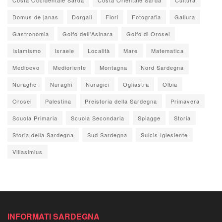
Domus de janas
Dorgali
Fiori
Fotografia
Gallura
Gastronomia
Golfo dell'Asinara
Golfo di Orosei
Islamismo
Israele
Località
Mare
Matematica
Medioevo
Medioriente
Montagna
Nord Sardegna
Nuraghe
Nuraghi
Nuragici
Ogliastra
Olbia
Orosei
Palestina
Preistoria della Sardegna
Primavera
Scuola Primaria
Scuola Secondaria
Spiagge
Storia
Storia della Sardegna
Sud Sardegna
Sulcis Iglesiente
Villasimius
INFORMATI SARDEGNA