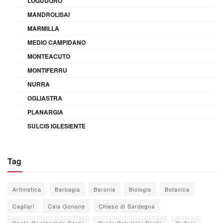
LOGUDORO
MANDROLISAI
MARMILLA
MEDIO CAMPIDANO
MONTEACUTO
MONTIFERRU
NURRA
OGLIASTRA
PLANARGIA
SULCIS IGLESIENTE
Tag
Aritmetica
Barbagia
Baronia
Biologia
Botanica
Cagliari
Cala Gonone
Chiese di Sardegna
Costa Occidentale Sarda
Costa Orientale Sarda
Cultura