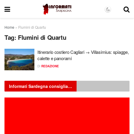
Home
»
Flumini di Quartu
Tag:
Flumini di Quartu
Itinerario costiero Cagliari → Villasimius: spiagge,
calette e panorami
DI
REDAZIONE
Informati Sardegna consiglia…