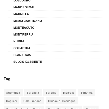
LOGUDORO
MANDROLISAI
MARMILLA
MEDIO CAMPIDANO
MONTEACUTO
MONTIFERRU
NURRA
OGLIASTRA
PLANARGIA
SULCIS IGLESIENTE
Tag
Aritmetica
Barbagia
Baronia
Biologia
Botanica
Cagliari
Cala Gonone
Chiese di Sardegna
Costa Occidentale Sarda
Costa Orientale Sarda
Cultura