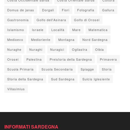
Domus de janas
Dorgali
Fiori
Fotografia
Gallura
Gastronomia
Golfo dell'Asinara
Golfo di Orosei
Islamismo
Israele
Località
Mare
Matematica
Medioevo
Medioriente
Montagna
Nord Sardegna
Nuraghe
Nuraghi
Nuragici
Ogliastra
Olbia
Orosei
Palestina
Preistoria della Sardegna
Primavera
Scuola Primaria
Scuola Secondaria
Spiagge
Storia
Storia della Sardegna
Sud Sardegna
Sulcis Iglesiente
Villasimius
INFORMATI SARDEGNA