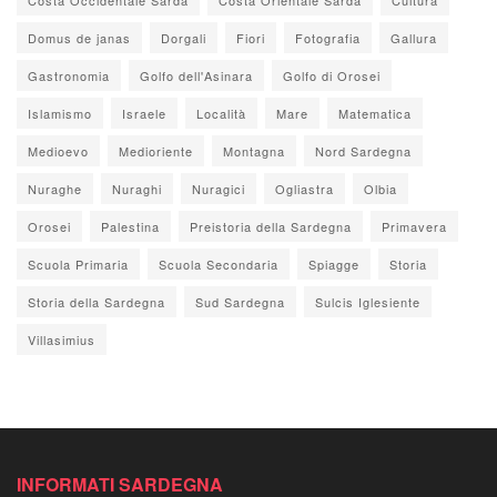
Domus de janas
Dorgali
Fiori
Fotografia
Gallura
Gastronomia
Golfo dell'Asinara
Golfo di Orosei
Islamismo
Israele
Località
Mare
Matematica
Medioevo
Medioriente
Montagna
Nord Sardegna
Nuraghe
Nuraghi
Nuragici
Ogliastra
Olbia
Orosei
Palestina
Preistoria della Sardegna
Primavera
Scuola Primaria
Scuola Secondaria
Spiagge
Storia
Storia della Sardegna
Sud Sardegna
Sulcis Iglesiente
Villasimius
INFORMATI SARDEGNA