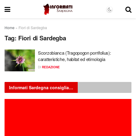
Home
»
Fiori di Sardegba
Tag:
Fiori di Sardegba
Scorzobianca (Tragopogon porrifolius):
caratteristiche, habitat ed etimologia
DI
REDAZIONE
Informati Sardegna consiglia…