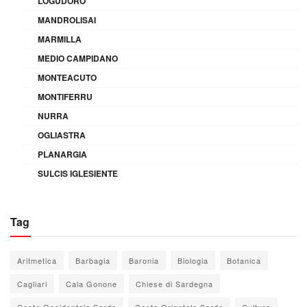
LOGUDORO
MANDROLISAI
MARMILLA
MEDIO CAMPIDANO
MONTEACUTO
MONTIFERRU
NURRA
OGLIASTRA
PLANARGIA
SULCIS IGLESIENTE
Tag
Aritmetica
Barbagia
Baronia
Biologia
Botanica
Cagliari
Cala Gonone
Chiese di Sardegna
Costa Occidentale Sarda
Costa Orientale Sarda
Cultura