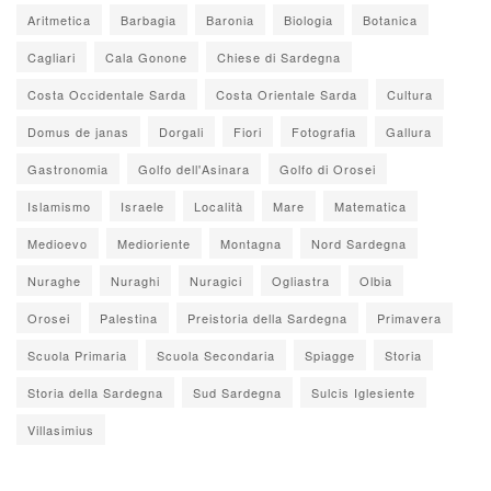
Aritmetica
Barbagia
Baronia
Biologia
Botanica
Cagliari
Cala Gonone
Chiese di Sardegna
Costa Occidentale Sarda
Costa Orientale Sarda
Cultura
Domus de janas
Dorgali
Fiori
Fotografia
Gallura
Gastronomia
Golfo dell'Asinara
Golfo di Orosei
Islamismo
Israele
Località
Mare
Matematica
Medioevo
Medioriente
Montagna
Nord Sardegna
Nuraghe
Nuraghi
Nuragici
Ogliastra
Olbia
Orosei
Palestina
Preistoria della Sardegna
Primavera
Scuola Primaria
Scuola Secondaria
Spiagge
Storia
Storia della Sardegna
Sud Sardegna
Sulcis Iglesiente
Villasimius