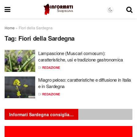
Home
»
Fiori della Sardegna
Tag:
Fiori della Sardegna
Lampascione (Muscari comosum):
caratteristiche, usi e tradizione gastronomica
DI
REDAZIONE
Miagro peloso: caratteristiche e diffusione in Italia
e in Sardegna
DI
REDAZIONE
Informati Sardegna consiglia…