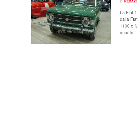
DI
REDAZ
La Fiat 
dalla Fia
1100 e fu
quanto in