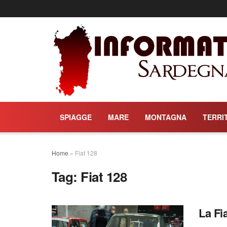
SPIAGGE
MARE
MONTAGNA
TERRI
Home
»
Fiat 128
Tag:
Fiat 128
La Fi