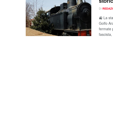
stori
DI
REDAZ
🚉 La sta
Golfo Ara
fermate p
fascista,