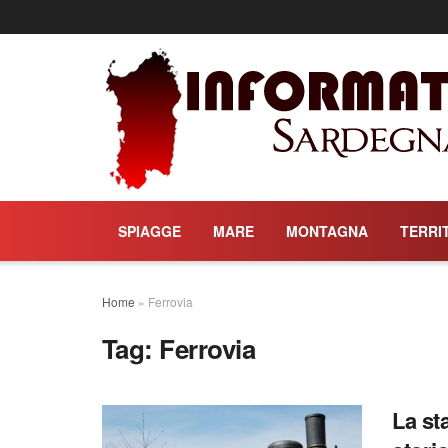
SPIAGGE
MARE
MONTAGNA
TERRI
Home
»
Ferrovia
Tag:
Ferrovia
La st