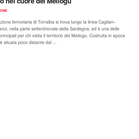
co nel cuore del Meilogu
IONE
zione ferroviaria di Torralba si trova lungo la linea Cagliari–
nci, nella parte settentrionale della Sardegna, ed è una delle
rincipali per chi visita il territorio del Meilogu. Costruita in epoca
 è situata poco distante dal ...