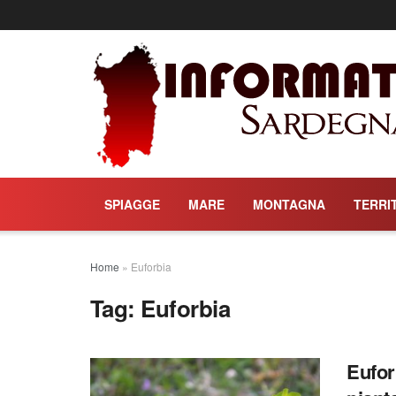
SPIAGGE
MARE
MONTAGNA
TERRI
Home
»
Euforbia
Tag:
Euforbia
Eufor