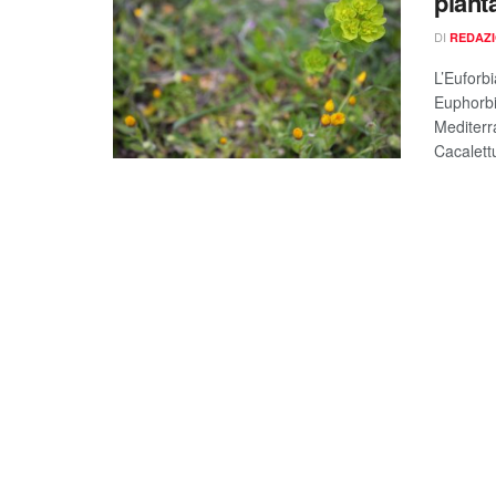
piant
DI
REDAZ
L’Euforbi
Euphorbi
Mediterr
Cacalettu