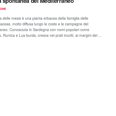
a spontanea del Mediterraneo
IONE
a delle messi è una pianta erbacea della famiglia delle
aceae, molto diffusa lungo le coste e le campagne del
aneo. Conosciuta in Sardegna con nomi popolari come
, Runtza e Lua burda, cresce nei prati incolti, ai margini dei ...