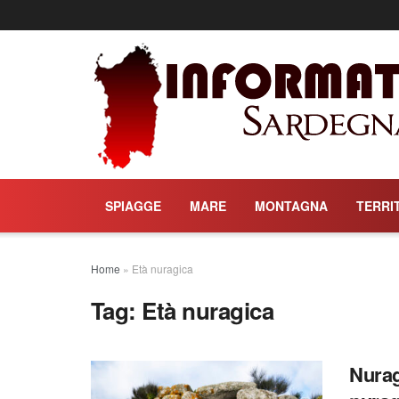
SPIAGGE
MARE
MONTAGNA
TERRI
Home
»
Età nuragica
Tag:
Età nuragica
Nurag