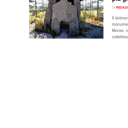
DI
REDAZ
Il dolme
monument
Mores, n
collettiv