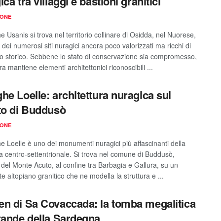
ca tra villaggi e bastioni granitici
IONE
e Usanis si trova nel territorio collinare di Osidda, nel Nuorese,
dei numerosi siti nuragici ancora poco valorizzati ma ricchi di
ato storico. Sebbene lo stato di conservazione sia compromesso,
ura mantiene elementi architettonici riconoscibili ...
he Loelle: architettura nuragica sul
to di Buddusò
IONE
he Loelle è uno dei monumenti nuragici più affascinanti della
 centro-settentrionale. Si trova nel comune di Buddusò,
a del Monte Acuto, al confine tra Barbagia e Gallura, su un
 altopiano granitico che ne modella la struttura e ...
n di Sa Covaccada: la tomba megalitica
rande della Sardegna