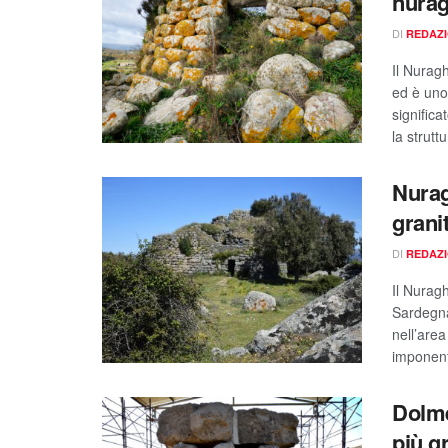
nuragi
DI
REDAZ
Il Nuragh
ed è uno 
signific
la strutt
Nurag
grani
DI
REDAZ
Il Nurag
Sardegna
nell’are
imponente
Dolme
più g