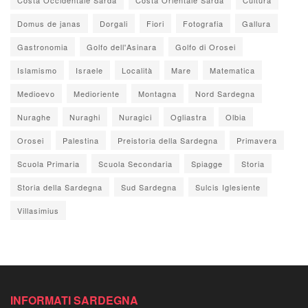
Domus de janas
Dorgali
Fiori
Fotografia
Gallura
Gastronomia
Golfo dell'Asinara
Golfo di Orosei
Islamismo
Israele
Località
Mare
Matematica
Medioevo
Medioriente
Montagna
Nord Sardegna
Nuraghe
Nuraghi
Nuragici
Ogliastra
Olbia
Orosei
Palestina
Preistoria della Sardegna
Primavera
Scuola Primaria
Scuola Secondaria
Spiagge
Storia
Storia della Sardegna
Sud Sardegna
Sulcis Iglesiente
Villasimius
INFORMATI SARDEGNA