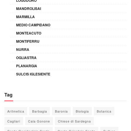
LOGUDORO
MANDROLISAI
MARMILLA
MEDIO CAMPIDANO
MONTEACUTO
MONTIFERRU
NURRA
OGLIASTRA
PLANARGIA
SULCIS IGLESIENTE
Tag
Aritmetica
Barbagia
Baronia
Biologia
Botanica
Cagliari
Cala Gonone
Chiese di Sardegna
Costa Occidentale Sarda
Costa Orientale Sarda
Cultura