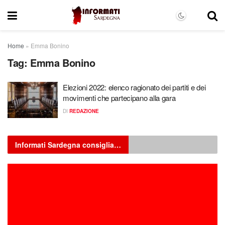
Home
»
Emma Bonino
Tag:
Emma Bonino
Elezioni 2022: elenco ragionato dei partiti e dei
movimenti che partecipano alla gara
DI
REDAZIONE
Informati Sardegna consiglia…