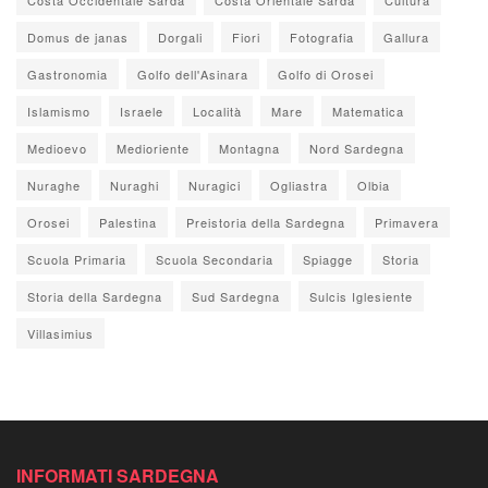
Domus de janas
Dorgali
Fiori
Fotografia
Gallura
Gastronomia
Golfo dell'Asinara
Golfo di Orosei
Islamismo
Israele
Località
Mare
Matematica
Medioevo
Medioriente
Montagna
Nord Sardegna
Nuraghe
Nuraghi
Nuragici
Ogliastra
Olbia
Orosei
Palestina
Preistoria della Sardegna
Primavera
Scuola Primaria
Scuola Secondaria
Spiagge
Storia
Storia della Sardegna
Sud Sardegna
Sulcis Iglesiente
Villasimius
INFORMATI SARDEGNA