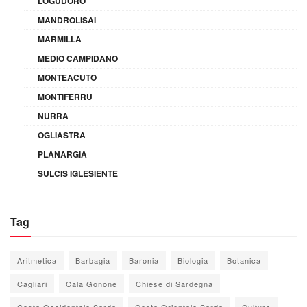
LOGUDORO
MANDROLISAI
MARMILLA
MEDIO CAMPIDANO
MONTEACUTO
MONTIFERRU
NURRA
OGLIASTRA
PLANARGIA
SULCIS IGLESIENTE
Tag
Aritmetica
Barbagia
Baronia
Biologia
Botanica
Cagliari
Cala Gonone
Chiese di Sardegna
Costa Occidentale Sarda
Costa Orientale Sarda
Cultura