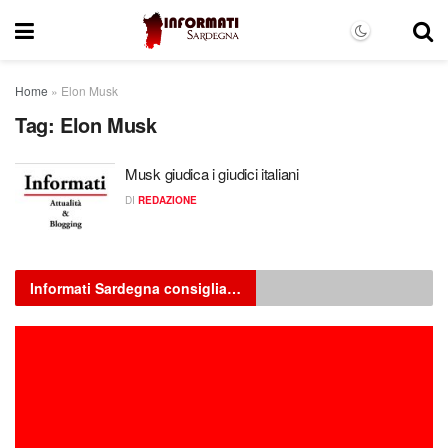
Home
»
Elon Musk
Tag:
Elon Musk
Musk giudica i giudici italiani
DI
REDAZIONE
Informati Sardegna consiglia…