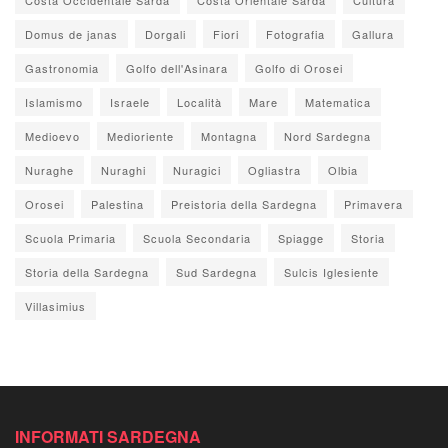
Domus de janas
Dorgali
Fiori
Fotografia
Gallura
Gastronomia
Golfo dell'Asinara
Golfo di Orosei
Islamismo
Israele
Località
Mare
Matematica
Medioevo
Medioriente
Montagna
Nord Sardegna
Nuraghe
Nuraghi
Nuragici
Ogliastra
Olbia
Orosei
Palestina
Preistoria della Sardegna
Primavera
Scuola Primaria
Scuola Secondaria
Spiagge
Storia
Storia della Sardegna
Sud Sardegna
Sulcis Iglesiente
Villasimius
INFORMATI SARDEGNA