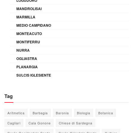
LOGUDORO
MANDROLISAI
MARMILLA
MEDIO CAMPIDANO
MONTEACUTO
MONTIFERRU
NURRA
OGLIASTRA
PLANARGIA
SULCIS IGLESIENTE
Tag
Aritmetica
Barbagia
Baronia
Biologia
Botanica
Cagliari
Cala Gonone
Chiese di Sardegna
Costa Occidentale Sarda
Costa Orientale Sarda
Cultura