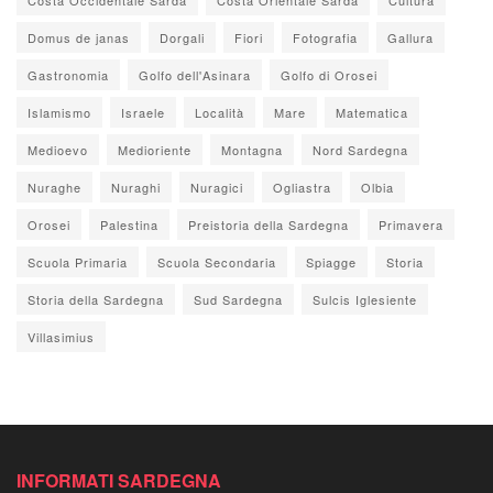
Domus de janas
Dorgali
Fiori
Fotografia
Gallura
Gastronomia
Golfo dell'Asinara
Golfo di Orosei
Islamismo
Israele
Località
Mare
Matematica
Medioevo
Medioriente
Montagna
Nord Sardegna
Nuraghe
Nuraghi
Nuragici
Ogliastra
Olbia
Orosei
Palestina
Preistoria della Sardegna
Primavera
Scuola Primaria
Scuola Secondaria
Spiagge
Storia
Storia della Sardegna
Sud Sardegna
Sulcis Iglesiente
Villasimius
INFORMATI SARDEGNA