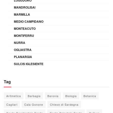
LOGUDORO
MANDROLISAI
MARMILLA
MEDIO CAMPIDANO
MONTEACUTO
MONTIFERRU
NURRA
OGLIASTRA
PLANARGIA
SULCIS IGLESIENTE
Tag
Aritmetica
Barbagia
Baronia
Biologia
Botanica
Cagliari
Cala Gonone
Chiese di Sardegna
Costa Occidentale Sarda
Costa Orientale Sarda
Cultura