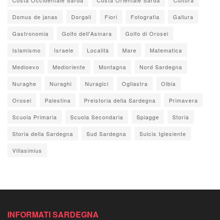
Domus de janas
Dorgali
Fiori
Fotografia
Gallura
Gastronomia
Golfo dell'Asinara
Golfo di Orosei
Islamismo
Israele
Località
Mare
Matematica
Medioevo
Medioriente
Montagna
Nord Sardegna
Nuraghe
Nuraghi
Nuragici
Ogliastra
Olbia
Orosei
Palestina
Preistoria della Sardegna
Primavera
Scuola Primaria
Scuola Secondaria
Spiagge
Storia
Storia della Sardegna
Sud Sardegna
Sulcis Iglesiente
Villasimius
INFORMATI SARDEGNA