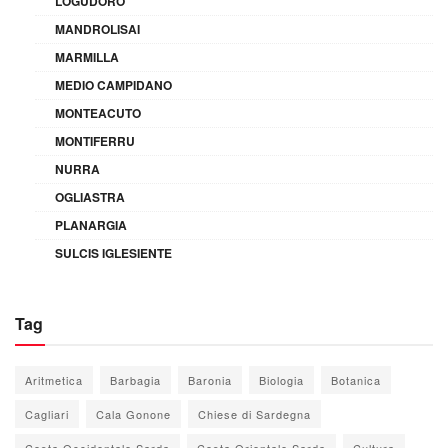
LOGUDORO
MANDROLISAI
MARMILLA
MEDIO CAMPIDANO
MONTEACUTO
MONTIFERRU
NURRA
OGLIASTRA
PLANARGIA
SULCIS IGLESIENTE
Tag
Aritmetica
Barbagia
Baronia
Biologia
Botanica
Cagliari
Cala Gonone
Chiese di Sardegna
Costa Occidentale Sarda
Costa Orientale Sarda
Cultura