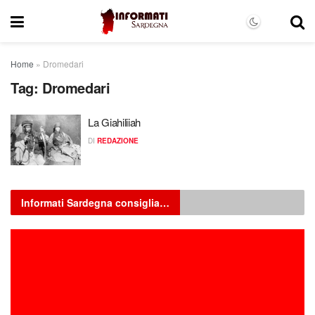
Home
»
Dromedari
Tag:
Dromedari
La Giahiliiah
DI
REDAZIONE
Informati Sardegna consiglia…