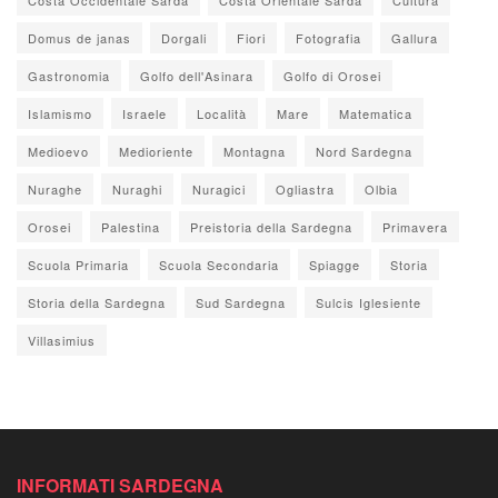
Domus de janas
Dorgali
Fiori
Fotografia
Gallura
Gastronomia
Golfo dell'Asinara
Golfo di Orosei
Islamismo
Israele
Località
Mare
Matematica
Medioevo
Medioriente
Montagna
Nord Sardegna
Nuraghe
Nuraghi
Nuragici
Ogliastra
Olbia
Orosei
Palestina
Preistoria della Sardegna
Primavera
Scuola Primaria
Scuola Secondaria
Spiagge
Storia
Storia della Sardegna
Sud Sardegna
Sulcis Iglesiente
Villasimius
INFORMATI SARDEGNA