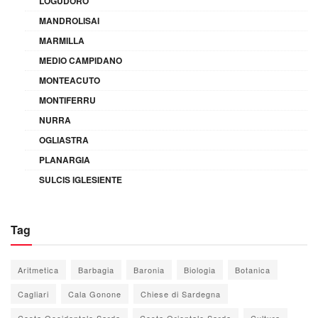
LOGUDORO
MANDROLISAI
MARMILLA
MEDIO CAMPIDANO
MONTEACUTO
MONTIFERRU
NURRA
OGLIASTRA
PLANARGIA
SULCIS IGLESIENTE
Tag
Aritmetica
Barbagia
Baronia
Biologia
Botanica
Cagliari
Cala Gonone
Chiese di Sardegna
Costa Occidentale Sarda
Costa Orientale Sarda
Cultura