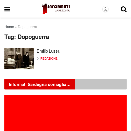
Home
»
Dopoguerra
Tag:
Dopoguerra
Emilio Lussu
DI
REDAZIONE
Informati Sardegna consiglia…