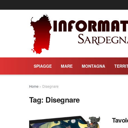
SPIAGGE
MARE
MONTAGNA
TERRI
Home
»
Disegnare
Tag:
Disegnare
Tavol