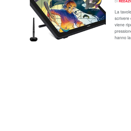
DI
REDAZ
La tavol
scrivere
viene ri
pression
hanno la 