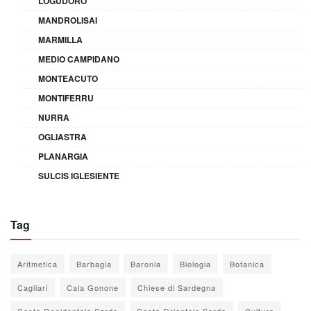
LOGUDORO
MANDROLISAI
MARMILLA
MEDIO CAMPIDANO
MONTEACUTO
MONTIFERRU
NURRA
OGLIASTRA
PLANARGIA
SULCIS IGLESIENTE
Tag
Aritmetica
Barbagia
Baronia
Biologia
Botanica
Cagliari
Cala Gonone
Chiese di Sardegna
Costa Occidentale Sarda
Costa Orientale Sarda
Cultura