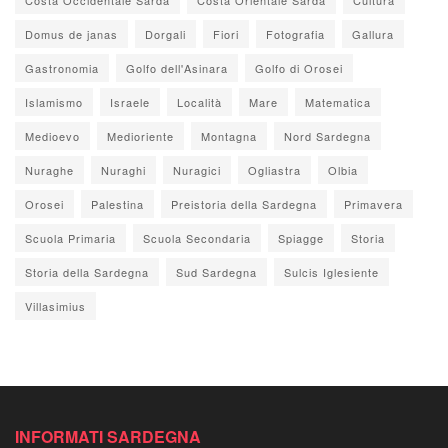
Domus de janas
Dorgali
Fiori
Fotografia
Gallura
Gastronomia
Golfo dell'Asinara
Golfo di Orosei
Islamismo
Israele
Località
Mare
Matematica
Medioevo
Medioriente
Montagna
Nord Sardegna
Nuraghe
Nuraghi
Nuragici
Ogliastra
Olbia
Orosei
Palestina
Preistoria della Sardegna
Primavera
Scuola Primaria
Scuola Secondaria
Spiagge
Storia
Storia della Sardegna
Sud Sardegna
Sulcis Iglesiente
Villasimius
INFORMATI SARDEGNA