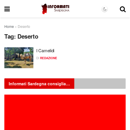
Home
»
Deserto
Tag:
Deserto
I Camelidi
DI
REDAZIONE
Informati Sardegna consiglia…