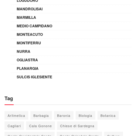
LOGUDORO
MANDROLISAI
MARMILLA
MEDIO CAMPIDANO
MONTEACUTO
MONTIFERRU
NURRA
OGLIASTRA
PLANARGIA
SULCIS IGLESIENTE
Tag
Aritmetica
Barbagia
Baronia
Biologia
Botanica
Cagliari
Cala Gonone
Chiese di Sardegna
Costa Occidentale Sarda
Costa Orientale Sarda
Cultura