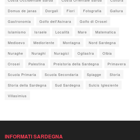
Domus de janas
Dorgali
Fiori
Fotografia
Gallura
Gastronomia
Golfo dell'Asinara
Golfo di Orosei
Islamismo
Israele
Località
Mare
Matematica
Medioevo
Medioriente
Montagna
Nord Sardegna
Nuraghe
Nuraghi
Nuragici
Ogliastra
Olbia
Orosei
Palestina
Preistoria della Sardegna
Primavera
Scuola Primaria
Scuola Secondaria
Spiagge
Storia
Storia della Sardegna
Sud Sardegna
Sulcis Iglesiente
Villasimius
INFORMATI SARDEGNA