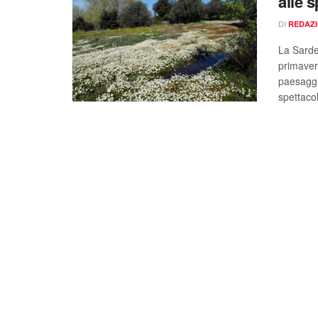
alle s
DI
REDAZ
La Sardeg
primavera
paesaggi 
spettacol