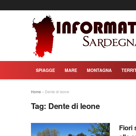
SPIAGGE
MARE
MONTAGNA
TERRI
Home
»
Dente di leone
Tag:
Dente di leone
Fiori