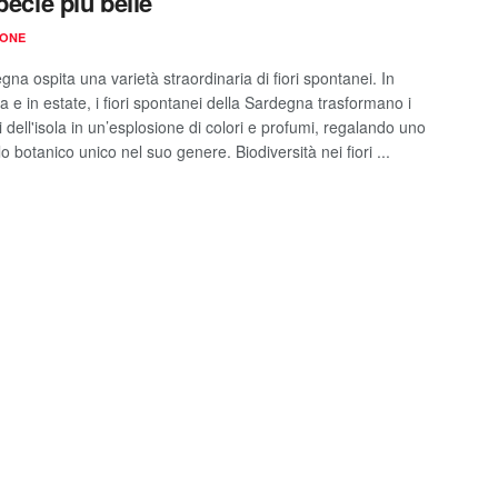
pecie più belle
IONE
na ospita una varietà straordinaria di fiori spontanei. In
 e in estate, i fiori spontanei della Sardegna trasformano i
dell'isola in un’esplosione di colori e profumi, regalando uno
o botanico unico nel suo genere. Biodiversità nei fiori ...