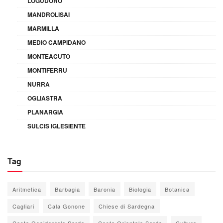
LOGUDORO
MANDROLISAI
MARMILLA
MEDIO CAMPIDANO
MONTEACUTO
MONTIFERRU
NURRA
OGLIASTRA
PLANARGIA
SULCIS IGLESIENTE
Tag
Aritmetica
Barbagia
Baronia
Biologia
Botanica
Cagliari
Cala Gonone
Chiese di Sardegna
Costa Occidentale Sarda
Costa Orientale Sarda
Cultura