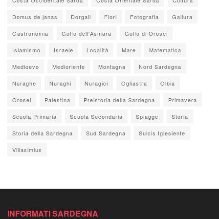
Domus de janas
Dorgali
Fiori
Fotografia
Gallura
Gastronomia
Golfo dell'Asinara
Golfo di Orosei
Islamismo
Israele
Località
Mare
Matematica
Medioevo
Medioriente
Montagna
Nord Sardegna
Nuraghe
Nuraghi
Nuragici
Ogliastra
Olbia
Orosei
Palestina
Preistoria della Sardegna
Primavera
Scuola Primaria
Scuola Secondaria
Spiagge
Storia
Storia della Sardegna
Sud Sardegna
Sulcis Iglesiente
Villasimius
INFORMATI SARDEGNA