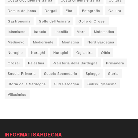
Domus de janas
Dorgali
Fiori
Fotografia
Gallura
Gastronomia
Golfo dell'Asinara
Golfo di Orosei
Islamismo
Israele
Località
Mare
Matematica
Medioevo
Medioriente
Montagna
Nord Sardegna
Nuraghe
Nuraghi
Nuragici
Ogliastra
Olbia
Orosei
Palestina
Preistoria della Sardegna
Primavera
Scuola Primaria
Scuola Secondaria
Spiagge
Storia
Storia della Sardegna
Sud Sardegna
Sulcis Iglesiente
Villasimius
INFORMATI SARDEGNA