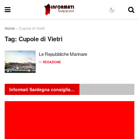
Home
»
Cupole di Vietri
Tag:
Cupole di Vietri
Le Repubbliche Marinare
DI
REDAZIONE
Informati Sardegna consiglia…