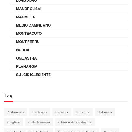
LOGUDORO
MANDROLISAI
MARMILLA
MEDIO CAMPIDANO
MONTEACUTO
MONTIFERRU
NURRA
OGLIASTRA
PLANARGIA
SULCIS IGLESIENTE
Tag
Aritmetica
Barbagia
Baronia
Biologia
Botanica
Cagliari
Cala Gonone
Chiese di Sardegna
Costa Occidentale Sarda
Costa Orientale Sarda
Cultura