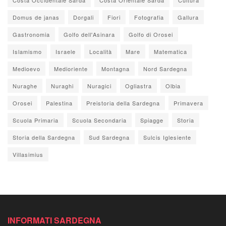
Domus de janas
Dorgali
Fiori
Fotografia
Gallura
Gastronomia
Golfo dell'Asinara
Golfo di Orosei
Islamismo
Israele
Località
Mare
Matematica
Medioevo
Medioriente
Montagna
Nord Sardegna
Nuraghe
Nuraghi
Nuragici
Ogliastra
Olbia
Orosei
Palestina
Preistoria della Sardegna
Primavera
Scuola Primaria
Scuola Secondaria
Spiagge
Storia
Storia della Sardegna
Sud Sardegna
Sulcis Iglesiente
Villasimius
INFORMATI SARDEGNA