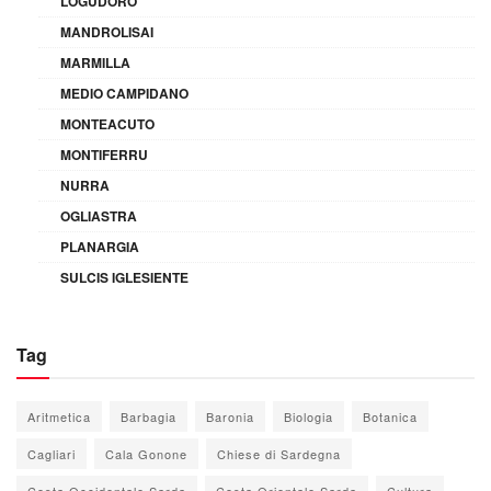
LOGUDORO
MANDROLISAI
MARMILLA
MEDIO CAMPIDANO
MONTEACUTO
MONTIFERRU
NURRA
OGLIASTRA
PLANARGIA
SULCIS IGLESIENTE
Tag
Aritmetica
Barbagia
Baronia
Biologia
Botanica
Cagliari
Cala Gonone
Chiese di Sardegna
Costa Occidentale Sarda
Costa Orientale Sarda
Cultura