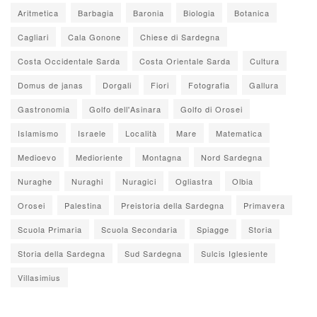
Aritmetica
Barbagia
Baronia
Biologia
Botanica
Cagliari
Cala Gonone
Chiese di Sardegna
Costa Occidentale Sarda
Costa Orientale Sarda
Cultura
Domus de janas
Dorgali
Fiori
Fotografia
Gallura
Gastronomia
Golfo dell'Asinara
Golfo di Orosei
Islamismo
Israele
Località
Mare
Matematica
Medioevo
Medioriente
Montagna
Nord Sardegna
Nuraghe
Nuraghi
Nuragici
Ogliastra
Olbia
Orosei
Palestina
Preistoria della Sardegna
Primavera
Scuola Primaria
Scuola Secondaria
Spiagge
Storia
Storia della Sardegna
Sud Sardegna
Sulcis Iglesiente
Villasimius