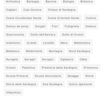
Aritmetica
Barbagia
Baronia
Biologia
Botanica
Cagliari
Cala Gonone
Chiese di Sardegna
Costa Occidentale Sarda
Costa Orientale Sarda
Cultura
Domus de janas
Dorgali
Fiori
Fotografia
Gallura
Gastronomia
Golfo dell'Asinara
Golfo di Orosei
Islamismo
Israele
Località
Mare
Matematica
Medioevo
Medioriente
Montagna
Nord Sardegna
Nuraghe
Nuraghi
Nuragici
Ogliastra
Olbia
Orosei
Palestina
Preistoria della Sardegna
Primavera
Scuola Primaria
Scuola Secondaria
Spiagge
Storia
Storia della Sardegna
Sud Sardegna
Sulcis Iglesiente
Villasimius