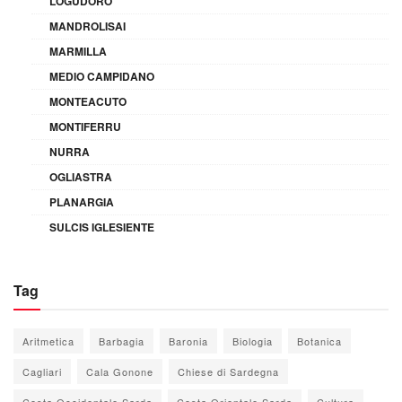
LOGUDORO
MANDROLISAI
MARMILLA
MEDIO CAMPIDANO
MONTEACUTO
MONTIFERRU
NURRA
OGLIASTRA
PLANARGIA
SULCIS IGLESIENTE
Tag
Aritmetica
Barbagia
Baronia
Biologia
Botanica
Cagliari
Cala Gonone
Chiese di Sardegna
Costa Occidentale Sarda
Costa Orientale Sarda
Cultura