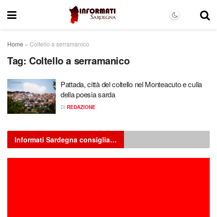
Home
»
Coltello a serramanico
Tag:
Coltello a serramanico
Pattada, città del coltello nel Monteacuto e culla
della poesia sarda
DI
REDAZIONE
Informati Sardegna consiglia…