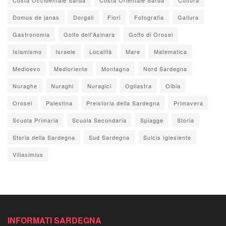
Domus de janas
Dorgali
Fiori
Fotografia
Gallura
Gastronomia
Golfo dell'Asinara
Golfo di Orosei
Islamismo
Israele
Località
Mare
Matematica
Medioevo
Medioriente
Montagna
Nord Sardegna
Nuraghe
Nuraghi
Nuragici
Ogliastra
Olbia
Orosei
Palestina
Preistoria della Sardegna
Primavera
Scuola Primaria
Scuola Secondaria
Spiagge
Storia
Storia della Sardegna
Sud Sardegna
Sulcis Iglesiente
Villasimius
INFORMATI SARDEGNA