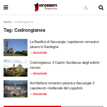
Home
»
Codrongianos
Tag:
Codrongianos
La Basilica di Saccargia: capolavoro romanico-
pisano in Sardegna
DI
REDAZIONE
Codrongianos, il Castro Gordianus degli antichi
romani
DI
REDAZIONE
Architettura romanico pisana a Saccargia: il
capolavoro medievale del Logudoro
DI
REDAZIONE