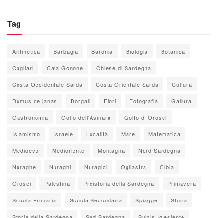
Tag
Aritmetica
Barbagia
Baronia
Biologia
Botanica
Cagliari
Cala Gonone
Chiese di Sardegna
Costa Occidentale Sarda
Costa Orientale Sarda
Cultura
Domus de janas
Dorgali
Fiori
Fotografia
Gallura
Gastronomia
Golfo dell'Asinara
Golfo di Orosei
Islamismo
Israele
Località
Mare
Matematica
Medioevo
Medioriente
Montagna
Nord Sardegna
Nuraghe
Nuraghi
Nuragici
Ogliastra
Olbia
Orosei
Palestina
Preistoria della Sardegna
Primavera
Scuola Primaria
Scuola Secondaria
Spiagge
Storia
Storia della Sardegna
Sud Sardegna
Sulcis Iglesiente