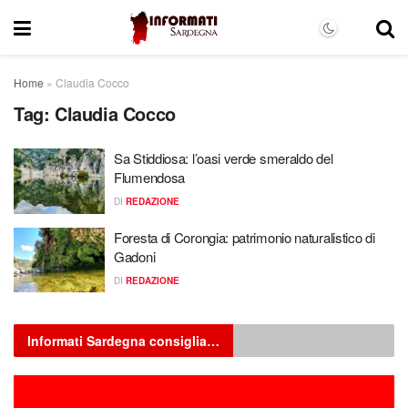
Home
»
Claudia Cocco
Tag:
Claudia Cocco
Sa Stiddiosa: l’oasi verde smeraldo del
Flumendosa
DI
REDAZIONE
Foresta di Corongia: patrimonio naturalistico di
Gadoni
DI
REDAZIONE
Informati Sardegna consiglia…