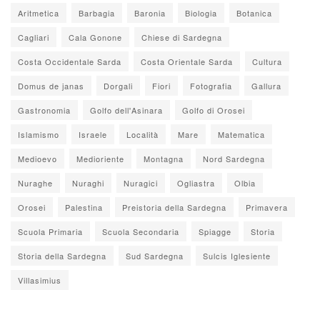
Aritmetica
Barbagia
Baronia
Biologia
Botanica
Cagliari
Cala Gonone
Chiese di Sardegna
Costa Occidentale Sarda
Costa Orientale Sarda
Cultura
Domus de janas
Dorgali
Fiori
Fotografia
Gallura
Gastronomia
Golfo dell'Asinara
Golfo di Orosei
Islamismo
Israele
Località
Mare
Matematica
Medioevo
Medioriente
Montagna
Nord Sardegna
Nuraghe
Nuraghi
Nuragici
Ogliastra
Olbia
Orosei
Palestina
Preistoria della Sardegna
Primavera
Scuola Primaria
Scuola Secondaria
Spiagge
Storia
Storia della Sardegna
Sud Sardegna
Sulcis Iglesiente
Villasimius