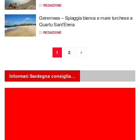
DI
REDAZIONE
Geremeas – Spiaggia bianca e mare turchese a
Quartu Sant’Elena
DI
REDAZIONE
1
2
Informati Sardegna consiglia…