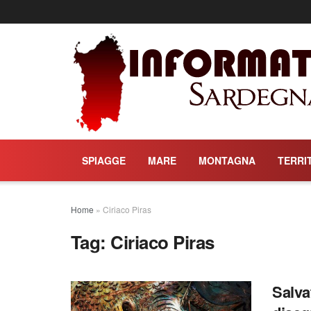
SPIAGGE
MARE
MONTAGNA
TERRI
Home
»
Ciriaco Piras
Tag:
Ciriaco Piras
Salvat