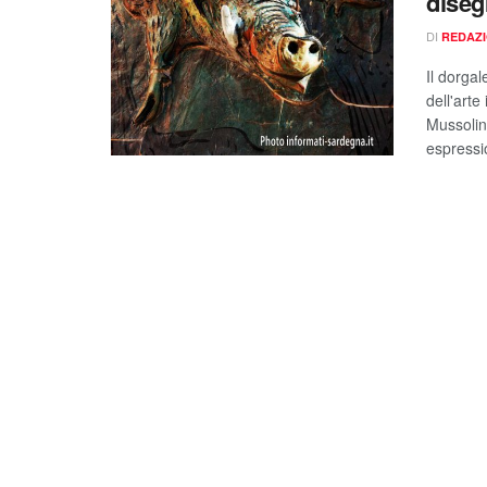
diseg
DI
REDAZ
Il dorgal
dell'arte
Mussolin
espressio